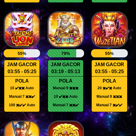
55%
79%
55%
JAM GACOR
JAM GACOR
JAM GACOR
03:55 - 05:25
03:19 - 05:13
03:55 - 05:25
POLA
POLA
POLA
10 ✔️✖️✖️ Auto
Manual 9 ✖️✖️✖️
20 ✖️✔️✖️ Auto
Manual 7 ✖️✖️✔️
10 ✔️✖️✖️ Auto
Manual 9 ✖️✖️✖️
100 ✖️✔️✔️ Auto
Manual 7 ✖️✖️✔️
Manual 7 ✖️✔️✔️